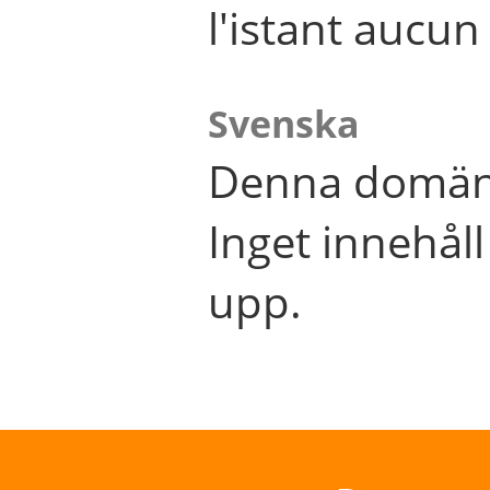
l'istant aucu
Svenska
Denna domän 
Inget innehål
upp.